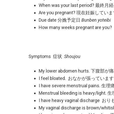
When was your last period?
Are you pregnant? 現在妊娠して
Due date 分娩予定日
Bunben yoteibi
How many weeks pregnant ar
Symptoms 症状
Shoujou
My lower abdomen hurts. 下腹
I feel bloated. おなかが張っていま
I have severe menstrual pain
Menstrual bleeding is heavy
I have heavy vaginal disch
My vaginal discharge is b