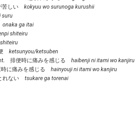
するのが苦しい
kokyuu wo surunoga kurushii
i suru
い
onaka ga itai
npi shiteiru
 shiteiru
/血便
ketsunyou/ketsuben
l movement. 排便時に痛みを感じる
haibenji ni itami wo kanjiru
rine. 排尿時に痛みを感じる
hainyouji ni itami wo kanjiru
. 疲れがとれない
tsukare ga torenai