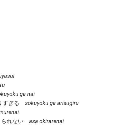
yasui
ru
kuyoku ga nai
食欲がありすぎる
sokuyoku ga arisugiru
murenai
g 朝起きられない
asa okirarenai