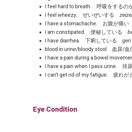
I feel hard to breath. 呼吸を
I feel wheezy. ぜいぜいする
zeize
I have a stomachache. お腹が痛
I am constipated. 便秘している
be
I have diarrhea. 下痢している
geri
blood in urine/bloody stool 血尿
I have a pain during a bowe
I have a pain when I pass u
I can’t get rid of my fatigue
Eye Condition