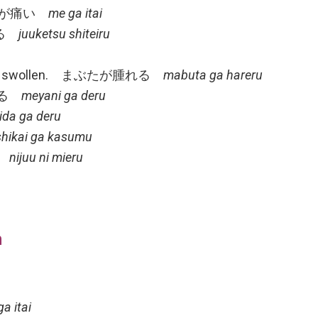
rt. 目が痛い
me ga itai
ている
juuketsu shiteiru
lids are swollen. まぶたが腫れる
mabuta ga hareru
出る
meyani ga deru
da ga deru
shikai ga kasumu
える
nijuu ni mieru
n
 itai