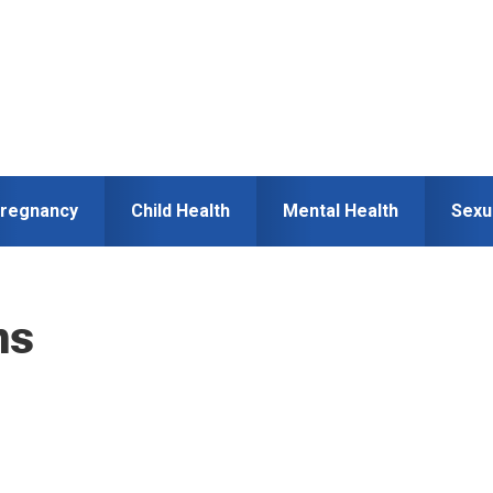
regnancy
Child Health
Mental Health
Sexu
ms