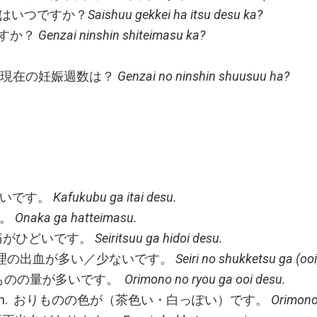
 最終月経はいつですか？
Saishuu gekkei ha itsu desu ka?
いますか？
Genzai ninshin shiteimasu ka?
e you? 現在の妊娠週数は？
Genzai no ninshin shuusuu ha?
部が痛いです。
Kafukubu ga itai desu.
す。
Onaka ga hatteimasu.
s. 生理痛がひどいです。
Seiritsuu ga hidoi desu.
/light. 生理の出血が多い／少ないです。
Seiri no shukketsu ga (oo
arge おりものの量が多いです。
Orimono no ryou ga ooi desu.
rown/whitish. おりものの色が（茶色い・白っぽい）です。
Orimono 