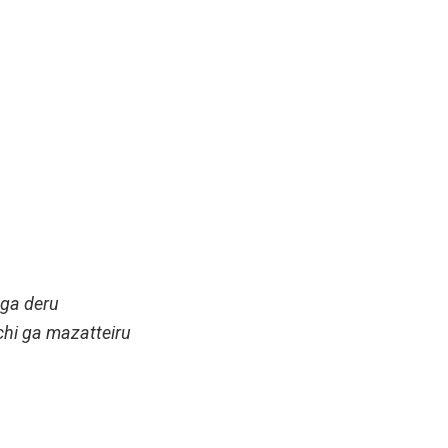
 ga deru
 chi ga mazatteiru