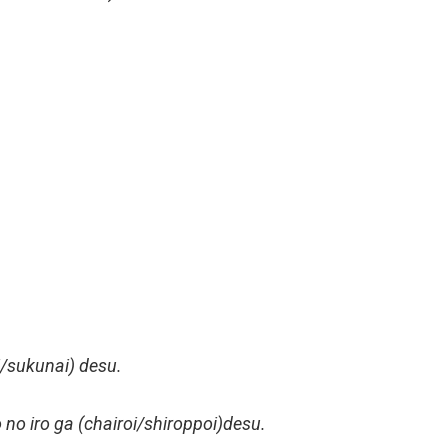
i/sukunai) desu.
no iro ga (chairoi/shiroppoi)desu.