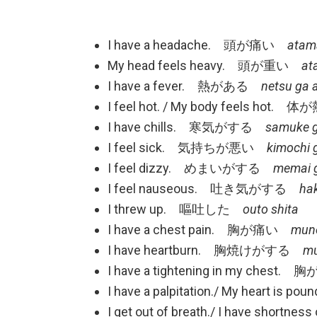
I have a headache. 頭が痛い
atama
My head feels heavy. 頭が重い
at
I have a fever. 熱がある
netsu ga 
I feel hot. / My body feels hot
I have chills. 寒気がする
samuke g
I feel sick. 気持ちが悪い
kimochi g
I feel dizzy. めまいがする
memai 
I feel nauseous. 吐き気がする
hak
I threw up. 嘔吐した
outo shita
I have a chest pain. 胸が痛い
mune
I have heartburn. 胸焼けがする
mu
I have a tightening in my 
I have a palpitation./ My heart 
I get out of breath./ I have sho