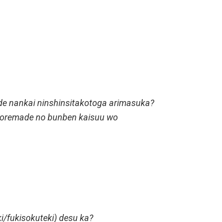
e nankai ninshinsitakotoga arimasuka?
oremade no bunben kaisuu wo
i/fukisokuteki) desu ka?