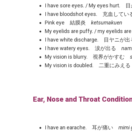
I have sore eyes. / My eyes hu
I have bloodshot eyes. 充血し
Pink eye 結膜炎
ketsumakuen
My eyelids are puffy. / my eye
I have white discharge. 目ヤニが
I have watery eyes. 涙が出る
nami
My vision is blurry. 視界がかすむ
My vision is doubled. 二重にみ
Ear, Nose and Throat Conditio
I have an earache. 耳が痛い
mimi ga