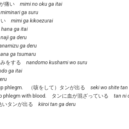
. 耳の奥が痛い
mimi no oku ga itai
iminari ga suru
えづらい
mimi ga kikoezurai
い
hana ga itai
naji ga deru
amizu ga deru
na ga tsumaru
もくしゃみをする
nandomo kushami wo suru
odo ga itai
deru
oughing up phlegm. （咳をして）タンが出る
seki wo shite tan
ughing up phlegm with blood. タンに血が混ざっている
tan ni
egm. 黄色いタンが出る
kiiroi tan ga deru