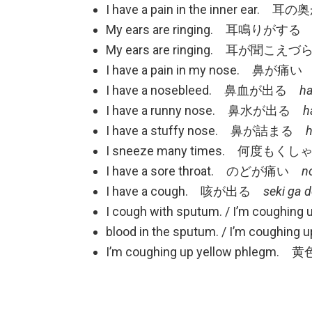
I have a pain in the inner ear
My ears are ringing. 耳鳴りがする
m
My ears are ringing. 耳が聞こ
I have a pain in my nose. 鼻が痛
I have a nosebleed. 鼻血が出る
ha
I have a runny nose. 鼻水が出る
han
I have a stuffy nose. 鼻が詰まる
ha
I sneeze many times. 何度
I have a sore throat. のどが痛い
n
I have a cough. 咳が出る
seki ga 
I cough with sputum. / I’m c
blood in the sputum. / I’m co
I’m coughing up yellow phl