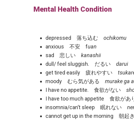
Mental Health Condition
depressed 落ち込む
ochikomu
anxious 不安 f
uan
sad 悲しい
kanashii
dull/ feel sluggish. だるい
darui
get tired easily 疲れやすい
tsukare
moody むら気がある
murake ga a
I have no appetite. 食欲がない
sho
I have too much appetite 
insomnia/can’t sleep 眠れない
ne
cannot get up in the mornin