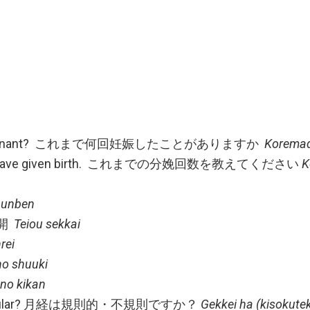
been pregnant? これまで何回妊娠したことがありますか
Koremad
es you have given birth. これまでの分娩回数を教えてください
K
bunben
王切開
Teiou sekkai
rei
no shuuki
no kikan
lar/irregular? 月経は規則的・不規則ですか？
Gekkei ha (kisokutek