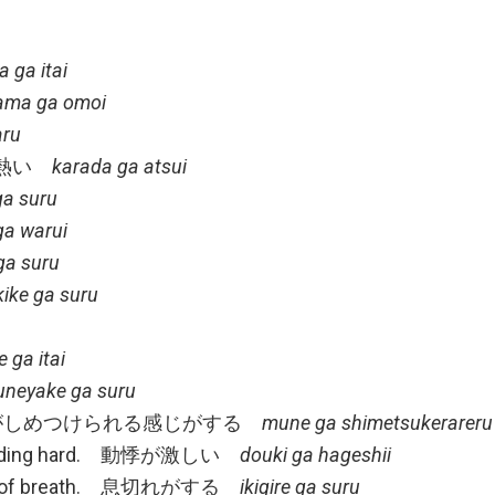
 ga itai
ama ga omoi
aru
. 体が熱い
karada ga atsui
a suru
a warui
ga suru
ike ga suru
 ga itai
neyake ga suru
chest. 胸がしめつけられる感じがする
mune ga shimetsukerareru 
is pounding hard. 動悸が激しい
douki ga hageshii
rtness of breath. 息切れがする
ikigire ga suru