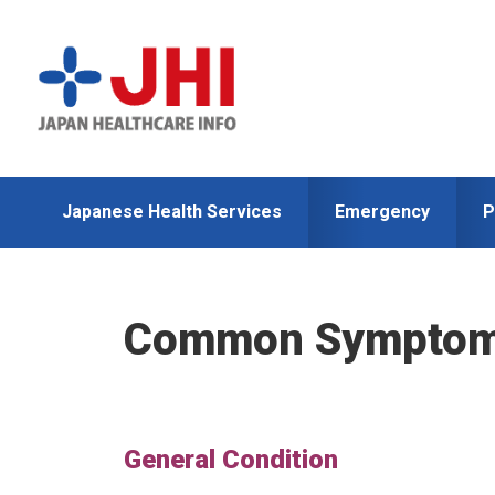
Skip
Skip
to
to
primary
main
navigation
content
Japanese Health Services
Emergency
P
Common Sympto
General Condition