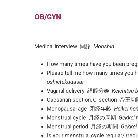
OB/GYN
Medical interview 問診
Monshin
How many times have you 
Please tell me how many tim
oshietekudasai
Vaginal delivery 経膣分娩
Keichitsu 
Caesarian section, C-section 帝
Menopausal age 閉経年齢
Heikei nen
Menstrual cycle 月経の周期
Gekkei 
Menstrual period 月経の期間
Gekkei 
Is your menstrual cycle regu